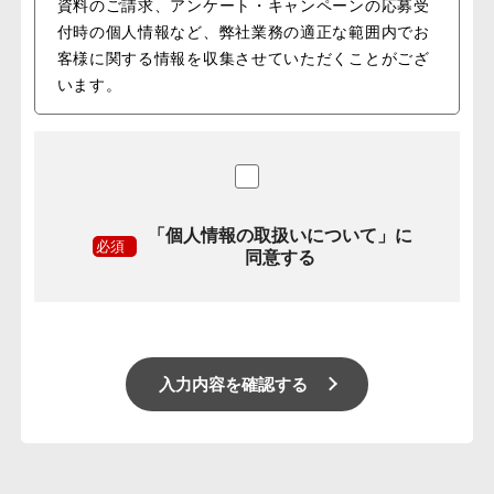
資料のご請求、アンケート・キャンペーンの応募受
付時の個人情報など、弊社業務の適正な範囲内でお
客様に関する情報を収集させていただくことがござ
います。
2.お客様情報の管理
前項に挙げた個人情報については、最大限の配慮を
もって管理させていただきます。
業務活動の範囲内において業務委託先にお客様の個
人情報を預託する場合でも、漏えいや再提供を行わ
「個人情報の取扱いについて」に
ないよう最大限の努力を図ります。
必須
同意する
3.お客様情報の開示・提供
ミモザ株式会社は以下の場合を除き、お預かりした
お客様の情報を第三者に開示することはございませ
ん。
・お客様が同意された場合
・法令や訴訟手続きで要請される場合
・開示がお客様又は公共の利益に必要である場合
4.お客様情報の利用
お客様のご質問への回答やご連絡、個人情報を含ま