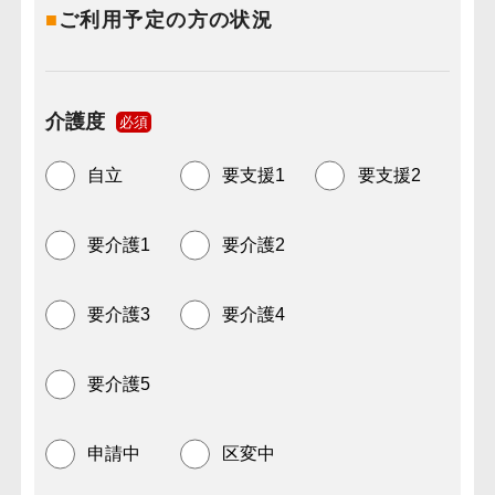
■
ご利用予定の方の状況
介護度
必須
自立
要支援1
要支援2
要介護1
要介護2
要介護3
要介護4
要介護5
申請中
区変中