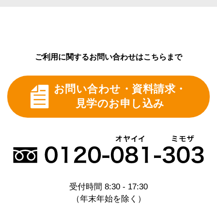
ない形での統計的利用の場合など、収集されたお客
様情報を弊社の事業活動に利用させていただくこと
がございます。
また、お申込みのあったお客様に限り、サービス内
容などのご案内、事業運営上のアンケートのお願い
ご利用に関するお問い合わせはこちらまで
などをすることがございます。
また、Webサーバーのログによって自動的に収集さ
お問い合わせ・資料請求・
れた情報は、弊社ホームページの状態の把握や安全
性の管理、その他、充実したホームページ運営のた
見学のお申し込み
めに用いられます。
5.弊社からのご案内等
当サイトやミモザ株式会社にご連絡いただいたお客
様には、業務上適正な内容について、Eメールや郵
便・電話等によってご連絡させていただくことがあ
ります。
尚、お客様から弊社にご連絡いただくことで、いつ
受付時間 8:30 - 17:30
でも、こうしたコンタクトを停止することができま
（年末年始を除く）
す。
6.お客様情報の開示・訂正