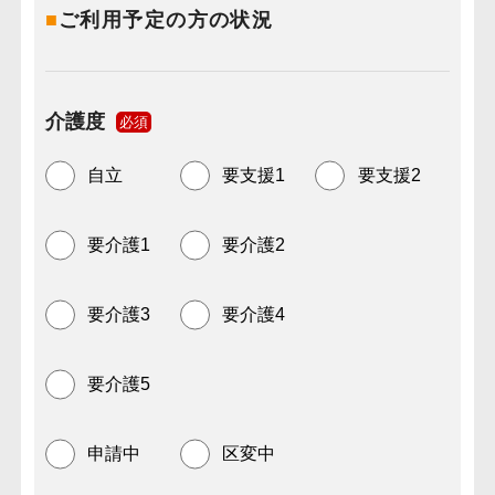
■
ご利用予定の方の状況
介護度
必須
自立
要支援1
要支援2
要介護1
要介護2
要介護3
要介護4
要介護5
申請中
区変中