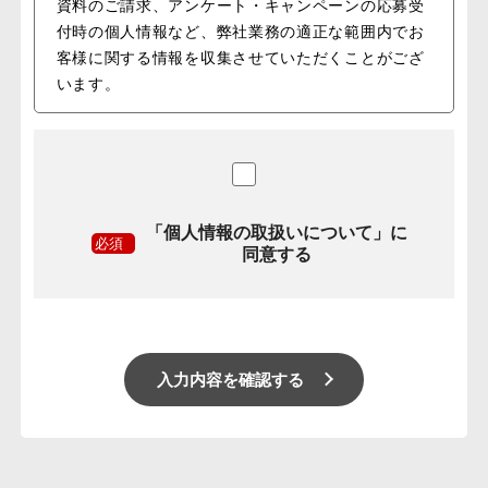
資料のご請求、アンケート・キャンペーンの応募受
付時の個人情報など、弊社業務の適正な範囲内でお
客様に関する情報を収集させていただくことがござ
います。
2.お客様情報の管理
前項に挙げた個人情報については、最大限の配慮を
もって管理させていただきます。
業務活動の範囲内において業務委託先にお客様の個
人情報を預託する場合でも、漏えいや再提供を行わ
「個人情報の取扱いについて」に
ないよう最大限の努力を図ります。
必須
同意する
3.お客様情報の開示・提供
ミモザ株式会社は以下の場合を除き、お預かりした
お客様の情報を第三者に開示することはございませ
ん。
・お客様が同意された場合
・法令や訴訟手続きで要請される場合
・開示がお客様又は公共の利益に必要である場合
4.お客様情報の利用
お客様のご質問への回答やご連絡、個人情報を含ま