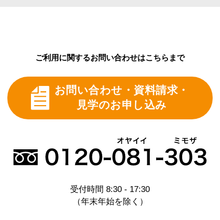
ない形での統計的利用の場合など、収集されたお客
様情報を弊社の事業活動に利用させていただくこと
がございます。
また、お申込みのあったお客様に限り、サービス内
容などのご案内、事業運営上のアンケートのお願い
ご利用に関するお問い合わせはこちらまで
などをすることがございます。
また、Webサーバーのログによって自動的に収集さ
お問い合わせ・資料請求・
れた情報は、弊社ホームページの状態の把握や安全
性の管理、その他、充実したホームページ運営のた
見学のお申し込み
めに用いられます。
5.弊社からのご案内等
当サイトやミモザ株式会社にご連絡いただいたお客
様には、業務上適正な内容について、Eメールや郵
便・電話等によってご連絡させていただくことがあ
ります。
尚、お客様から弊社にご連絡いただくことで、いつ
受付時間 8:30 - 17:30
でも、こうしたコンタクトを停止することができま
（年末年始を除く）
す。
6.お客様情報の開示・訂正