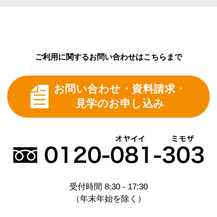
ない形での統計的利用の場合など、収集されたお客
様情報を弊社の事業活動に利用させていただくこと
がございます。
また、お申込みのあったお客様に限り、サービス内
容などのご案内、事業運営上のアンケートのお願い
ご利用に関するお問い合わせはこちらまで
などをすることがございます。
また、Webサーバーのログによって自動的に収集さ
お問い合わせ・資料請求・
れた情報は、弊社ホームページの状態の把握や安全
性の管理、その他、充実したホームページ運営のた
見学のお申し込み
めに用いられます。
5.弊社からのご案内等
当サイトやミモザ株式会社にご連絡いただいたお客
様には、業務上適正な内容について、Eメールや郵
便・電話等によってご連絡させていただくことがあ
ります。
尚、お客様から弊社にご連絡いただくことで、いつ
受付時間 8:30 - 17:30
でも、こうしたコンタクトを停止することができま
（年末年始を除く）
す。
6.お客様情報の開示・訂正