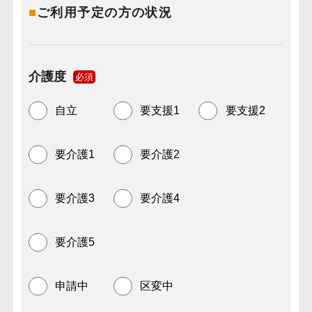
■
ご利用予定の方の状況
介護度
必須
自立
要支援1
要支援2
要介護1
要介護2
要介護3
要介護4
要介護5
申請中
区変中