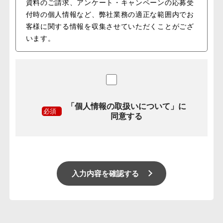
資料のご請求、アンケート・キャンペーンの応募受
付時の個人情報など、弊社業務の適正な範囲内でお
客様に関する情報を収集させていただくことがござ
います。
2.お客様情報の管理
前項に挙げた個人情報については、最大限の配慮を
もって管理させていただきます。
業務活動の範囲内において業務委託先にお客様の個
人情報を預託する場合でも、漏えいや再提供を行わ
「個人情報の取扱いについて」に
ないよう最大限の努力を図ります。
必須
同意する
3.お客様情報の開示・提供
ミモザ株式会社は以下の場合を除き、お預かりした
お客様の情報を第三者に開示することはございませ
ん。
・お客様が同意された場合
・法令や訴訟手続きで要請される場合
・開示がお客様又は公共の利益に必要である場合
4.お客様情報の利用
お客様のご質問への回答やご連絡、個人情報を含ま