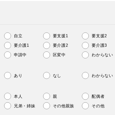
自立
要支援1
要支援2
要介護1
要介護2
要介護3
申請中
区変中
わからない
あり
なし
わからない
本人
親
配偶者
兄弟・姉妹
その他親族
その他