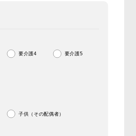
要介護4
要介護5
子供（その配偶者）