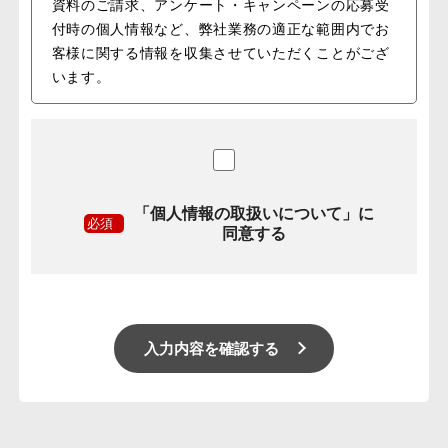
資料のご請求、アンケート・キャンペーンの応募受
付時の個人情報など、弊社業務の適正な範囲内でお
客様に関する情報を収集させていただくことがござ
います。
2.お客様情報の管理
前項に挙げた個人情報については、最大限の配慮を
もって管理させていただきます。
業務活動の範囲内において業務委託先にお客様の個
人情報を預託する場合でも、漏えいや再提供を行わ
「個人情報の取扱いについて」に
ないよう最大限の努力を図ります。
必須
同意する
3.お客様情報の開示・提供
ミモザ株式会社は以下の場合を除き、お預かりした
お客様の情報を第三者に開示することはございませ
ん。
・お客様が同意された場合
・法令や訴訟手続きで要請される場合
・開示がお客様又は公共の利益に必要である場合
4.お客様情報の利用
お客様のご質問への回答やご連絡、個人情報を含ま