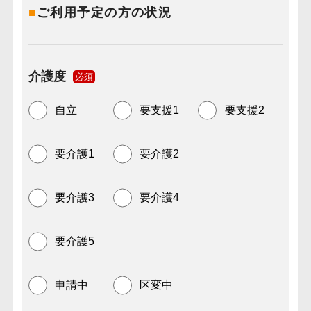
■
ご利用予定の方の状況
介護度
必須
自立
要支援1
要支援2
要介護1
要介護2
要介護3
要介護4
要介護5
申請中
区変中