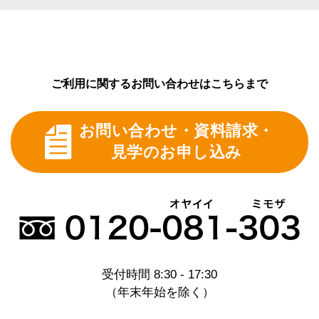
ない形での統計的利用の場合など、収集されたお客
様情報を弊社の事業活動に利用させていただくこと
がございます。
また、お申込みのあったお客様に限り、サービス内
容などのご案内、事業運営上のアンケートのお願い
ご利用に関するお問い合わせはこちらまで
などをすることがございます。
また、Webサーバーのログによって自動的に収集さ
お問い合わせ・資料請求・
れた情報は、弊社ホームページの状態の把握や安全
性の管理、その他、充実したホームページ運営のた
見学のお申し込み
めに用いられます。
5.弊社からのご案内等
当サイトやミモザ株式会社にご連絡いただいたお客
様には、業務上適正な内容について、Eメールや郵
便・電話等によってご連絡させていただくことがあ
ります。
尚、お客様から弊社にご連絡いただくことで、いつ
受付時間 8:30 - 17:30
でも、こうしたコンタクトを停止することができま
（年末年始を除く）
す。
6.お客様情報の開示・訂正