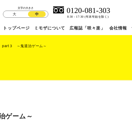
文字の大きさ
大
中
トップページ
ミモザについて
広報誌「咲々楽」
会社情報
 part３ ～鬼退治ゲーム～
退治ゲーム～