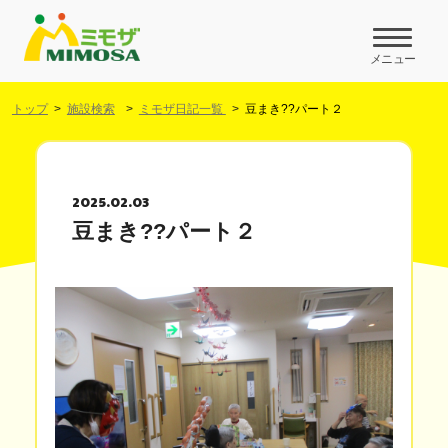
メニュー
トップ
施設検索
ミモザ日記一覧
豆まき??パート２
2025.02.03
豆まき??パート２