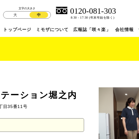
文字の大きさ
大
中
トップページ
ミモザについて
広報誌「咲々楽」
会社情報
ステーション堀之内
丁目35番11号