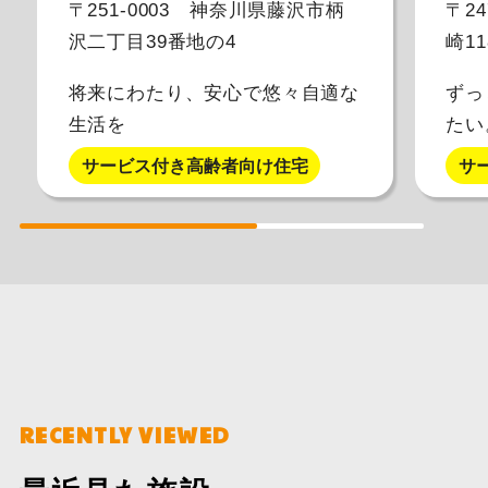
〒251-0003 神奈川県藤沢市柄
〒2
沢二丁目39番地の4
崎11
将来にわたり、安心で悠々自適な
ずっ
生活を
たい
らし
サービス付き高齢者向け住宅
サ
RECENTLY VIEWED