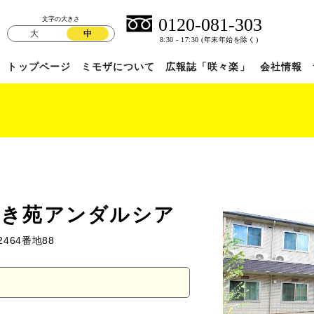
文字の大きさ
大
中
トップページ
ミモザについて
広報誌「咲々楽」
会社情報
ぶき苑アンダルシア
464番地88