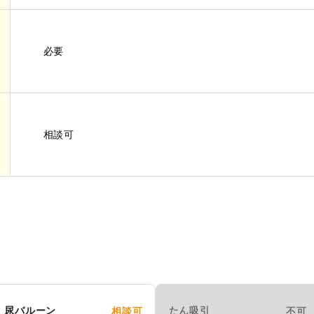
必要
相談可
尿バルーン
たん吸引
相談可
不可