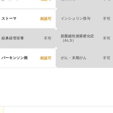
ストーマ
インシュリン投与
相談可
不可
筋萎縮性側索硬化症
経鼻経管栄養
不可
不可
（ALS）
パーキンソン病
がん・末期がん
相談可
不可