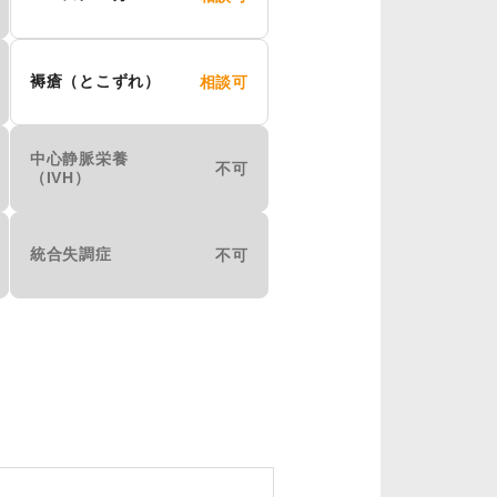
褥瘡（とこずれ）
相談可
中心静脈栄養
不可
（IVH）
統合失調症
不可