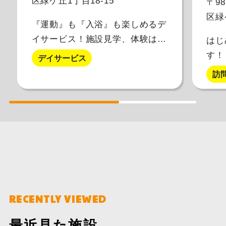
区緑ケ丘1丁目18-15
〒9
区緑
『運動』も『入浴』も楽しめるデ
イサービス！施設見学、体験はお
はじ
電話より承っております☆
す！
デイサービス
訪
RECENTLY VIEWED
最近見た施設