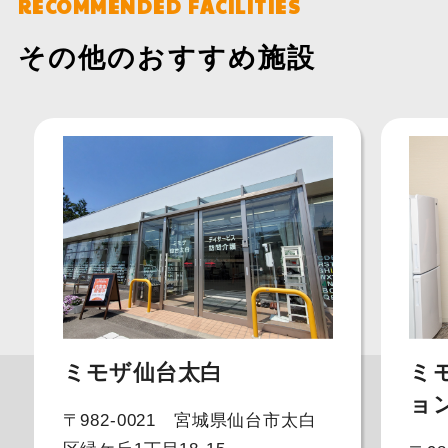
RECOMMENDED FACILITIES
その他のおすすめ施設
ミモザ仙台太白
ミ
ョ
〒982-0021 宮城県仙台市太白