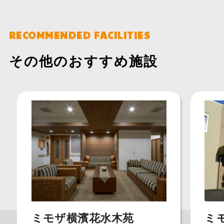
RECOMMENDED FACILITIES
その他のおすすめ施設
ミモザ横濱花水木苑
ミ