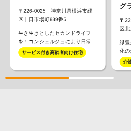
グ
〒226-0025 神奈川県横浜市緑
区十日市場町889番5
〒2
区北
生き生きとしたセカンドライフ
を！コンシェルジュにより日常生
緑豊
活のサポートを致します。
化の
サービス付き高齢者向け住宅
緑と
介