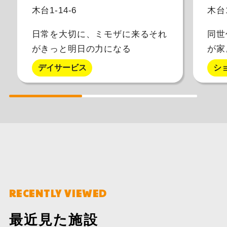
木台1-14-6
木台1
日常を大切に、ミモザに来るそれ
同世
がきっと明日の力になる
が家
験し
デイサービス
シ
RECENTLY VIEWED
最近見た施設