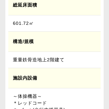
総延床面積
601.72㎡
構造/規模
重量鉄骨造地上2階建て
施設内設備
～体操機器～
＊レッドコード