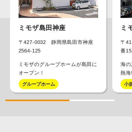
ミモザ島田神座
ミ
〒427-0032 静岡県島田市神座
〒4
2564-125
番1
ミモザのグループホームが島田に
海の
オープン！
熱海!
グループホーム
小