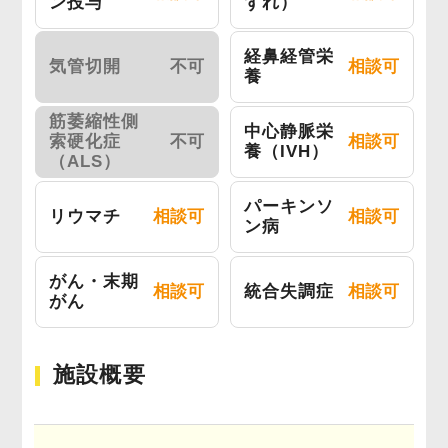
ン投与
ずれ）
経鼻経管栄
気管切開
不可
相談可
養
筋萎縮性側
中心静脈栄
索硬化症
不可
相談可
養（IVH）
（ALS）
パーキンソ
リウマチ
相談可
相談可
ン病
がん・末期
相談可
統合失調症
相談可
がん
施設概要