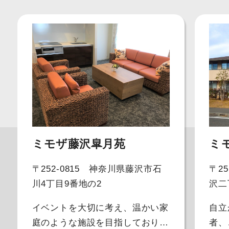
ミモザ藤沢皐月苑
ミ
〒252-0815 神奈川県藤沢市石
〒2
川4丁目9番地の2
沢二
イベントを大切に考え、温かい家
自立
庭のような施設を目指しておりま
者、