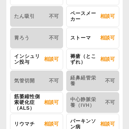
ペースメー
たん吸引
不可
相談可
カー
胃ろう
不可
ストーマ
相談可
インシュリ
褥瘡（とこ
相談可
相談可
ン投与
ずれ）
経鼻経管栄
気管切開
不可
不可
養
筋萎縮性側
中心静脈栄
索硬化症
相談可
不可
養（IVH）
（ALS）
パーキンソ
リウマチ
相談可
相談可
ン病